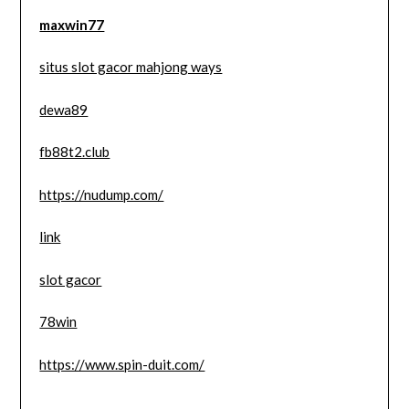
maxwin77
situs slot gacor mahjong ways
dewa89
fb88t2.club
https://nudump.com/
link
slot gacor
78win
https://www.spin-duit.com/