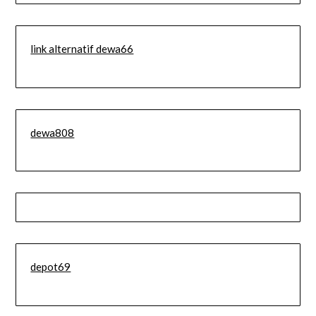
link alternatif dewa66
dewa808
depot69