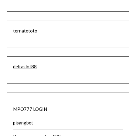
ternatetoto
deltaslot88
MPO777 LOGIN
pisangbet