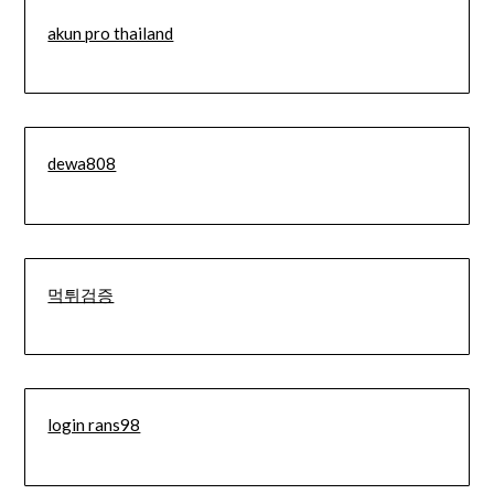
akun pro thailand
dewa808
먹튀검증
login rans98