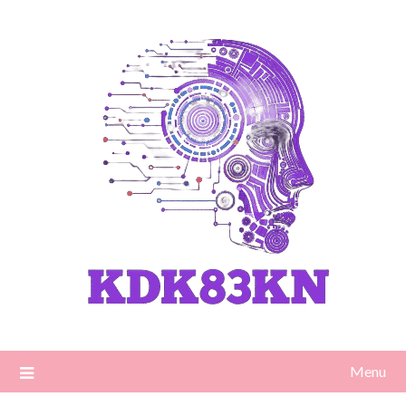
Skip
to
content
Menu