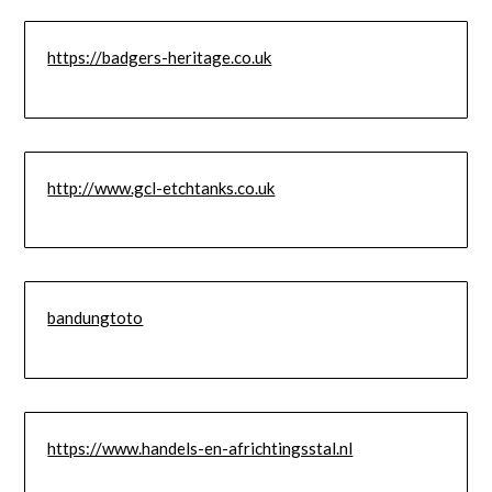
https://badgers-heritage.co.uk
http://www.gcl-etchtanks.co.uk
bandungtoto
https://www.handels-en-africhtingsstal.nl