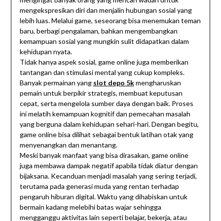
mengekspresikan diri dan menjalin hubungan sosial yang
lebih luas. Melalui game, seseorang bisa menemukan teman
baru, berbagi pengalaman, bahkan mengembangkan
kemampuan sosial yang mungkin sulit didapatkan dalam
kehidupan nyata.
Tidak hanya aspek sosial, game online juga memberikan
tantangan dan stimulasi mental yang cukup kompleks.
Banyak permainan yang
slot depo 5k
mengharuskan
pemain untuk berpikir strategis, membuat keputusan
cepat, serta mengelola sumber daya dengan baik. Proses
ini melatih kemampuan kognitif dan pemecahan masalah
yang berguna dalam kehidupan sehari-hari. Dengan begitu,
game online bisa dilihat sebagai bentuk latihan otak yang
menyenangkan dan menantang.
Meski banyak manfaat yang bisa dirasakan, game online
juga membawa dampak negatif apabila tidak diatur dengan
bijaksana. Kecanduan menjadi masalah yang sering terjadi,
terutama pada generasi muda yang rentan terhadap
pengaruh hiburan digital. Waktu yang dihabiskan untuk
bermain kadang melebihi batas wajar sehingga
mengganggu aktivitas lain seperti belajar, bekerja, atau