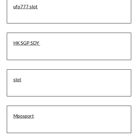
ufo777 slot
HK SGP SDY
slot
Mposport