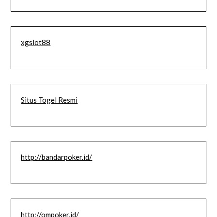
xgslot88
Situs Togel Resmi
http://bandarpoker.id/
http://ompoker.id/